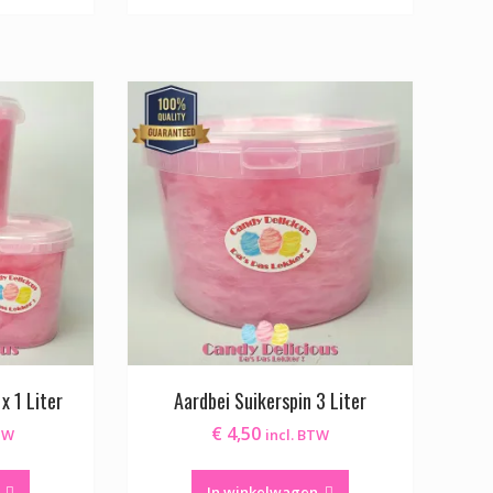
x 1 Liter
Aardbei Suikerspin 3 Liter
€
4,50
BTW
incl. BTW
In winkelwagen