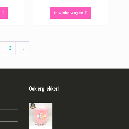
In winkelwagen
6
→
Ook erg lekker!