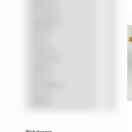
Bosbes
(18)
Bosvrucht
(9)
Bubblegum
(1)
Citroen
(1)
Drop
(2)
Druiven
(3)
Framboos
(2)
Kaneel
(2)
Kersen
(1)
Pina Colada
(1)
Sinas
(15)
Vanille
(2)
Winkelwagen