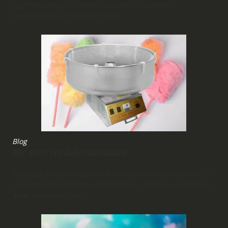
oogsten, persen of weken, zuiveren, indampen,
kristalliseren en drogen. Of het...
Blog
Hoe werkt een Suikerspinmachine
Inleiding Een suikerspin, ook wel bekend als candyfloss, is
een populaire lekkernij op kermissen, festivals en markten.
Maar hoe wordt zo'n...