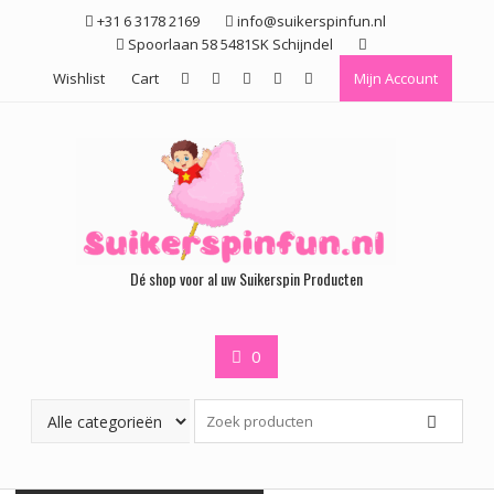
Ga
+31 6 3178 2169
info@suikerspinfun.nl
naar
Spoorlaan 58 5481SK Schijndel
de
Wishlist
Cart
Mijn Account
inhoud
Dé shop voor al uw Suikerspin Producten
0