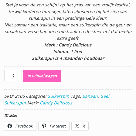
Stel je voor: de zon schijnt op het gras van een vrolijk festival,
terwijl kinderen hun ogen laten glinsteren bij het zien van
suikerspin in een prachtige Gele kleur.
Niet zomaar een traktatie, maar een suikerspin die de geur en
smaak van verse bananen uitstraalt en de sfeer net dat beetje
extra geeft.
Merk : Candy Delicious
Inhoud: 1 liter
Suikerspin is 4 maanden houdbaar
Banaan
In winkelwagen
Suikerspin
1
Liter
SKU:
2106
Categorie:
Suikerspin
Tags:
Banaan
,
Geel
,
aantal
Suikerspin
Merk:
Candy Delicious
Dit delen:
Facebook
Pinterest
X