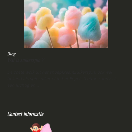
Blog
Wat is suikerspin ?
De zoete wolk uit het snoepkraamSuikerspin, ook wel
bekend als spinsuiker of in het Engels “cotton candy”, is
een luchtig en...
Contact Informatie