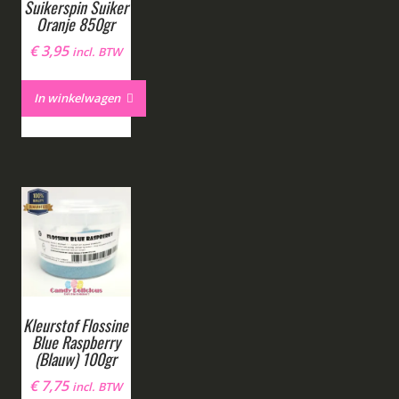
Suikerspin Suiker
Oranje 850gr
€
3,95
incl. BTW
In winkelwagen
Kleurstof Flossine
Blue Raspberry
(Blauw) 100gr
€
7,75
incl. BTW