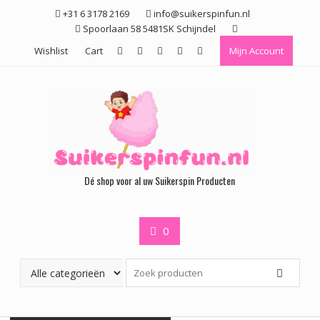
Ga
+31 6 3178 2169
info@suikerspinfun.nl
naar
Spoorlaan 58 5481SK Schijndel
de
Wishlist
Cart
Mijn Account
inhoud
Dé shop voor al uw Suikerspin Producten
0