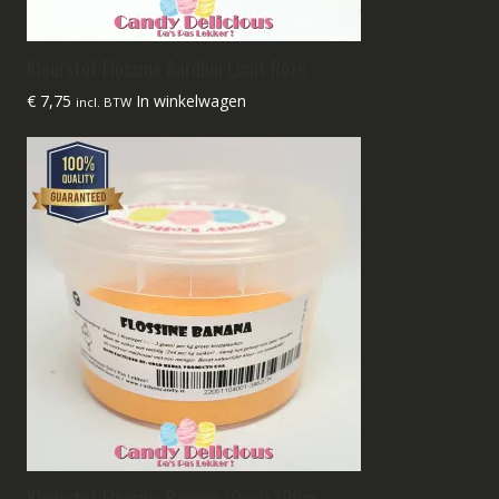
Kleurstof Flossine Aardbei Licht Roze
€
7,75
In winkelwagen
incl. BTW
Kleurstof Flossine Banana (Geel) 100gr