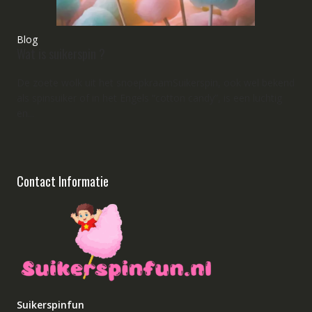
Blog
Wat is suikerspin ?
De zoete wolk uit het snoepkraamSuikerspin, ook wel bekend
als spinsuiker of in het Engels “cotton candy”, is een luchtig
en...
Contact Informatie
Suikerspinfun