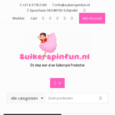
Ga
+31 6 3178 2169
info@suikerspinfun.nl
naar
Spoorlaan 58 5481SK Schijndel
de
Wishlist
Cart
Mijn Account
inhoud
Dé shop voor al uw Suikerspin Producten
0