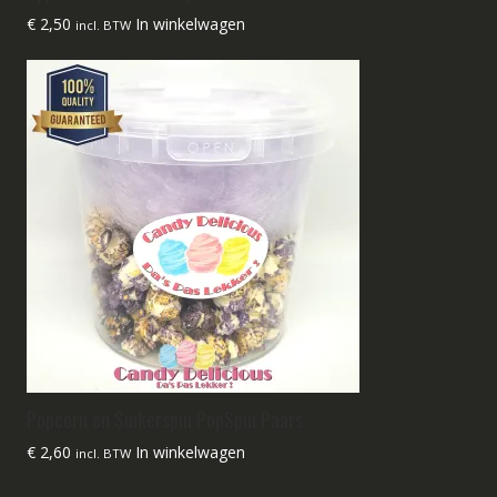
€
2,50
In winkelwagen
incl. BTW
Popcorn en Suikerspin PopSpin Paars
€
2,60
In winkelwagen
incl. BTW