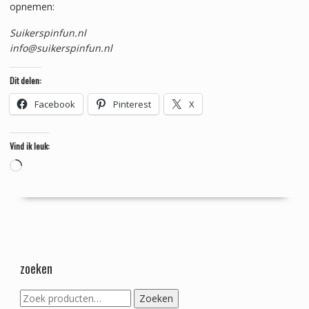
opnemen:
Suikerspinfun.nl
info@suikerspinfun.nl
Dit delen:
Facebook
Pinterest
X
Vind ik leuk:
Aan
het
laden...
zoeken
Zoeken
Zoeken