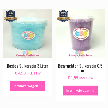
Bosbes Suikerspin 3 Liter
Bosvruchten Suikerspin 0,5
Liter
€
4,50
incl. BTW
€
1,55
incl. BTW
In winkelwagen
In winkelwagen