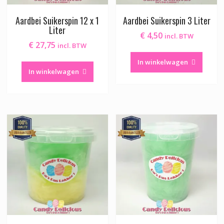
Aardbei Suikerspin 12 x 1
Aardbei Suikerspin 3 Liter
Liter
€
4,50
incl. BTW
€
27,75
incl. BTW
In winkelwagen
In winkelwagen