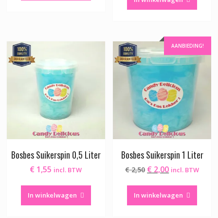
AANBIEDING!
Bosbes Suikerspin 0,5 Liter
Bosbes Suikerspin 1 Liter
Oorspronkelijke
Huidige
€
1,55
€
2,00
€
2,50
incl. BTW
incl. BTW
prijs
prijs
was:
is:
In winkelwagen
In winkelwagen
€ 2,50.
€ 2,00.