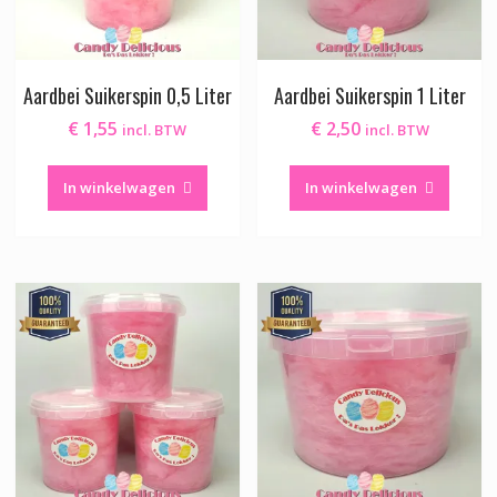
Aardbei Suikerspin 0,5 Liter
Aardbei Suikerspin 1 Liter
€
1,55
€
2,50
incl. BTW
incl. BTW
In winkelwagen
In winkelwagen