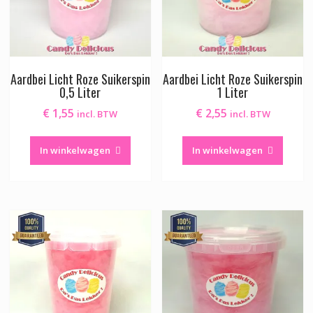
Aardbei Licht Roze Suikerspin
Aardbei Licht Roze Suikerspin
0,5 Liter
1 Liter
€
1,55
€
2,55
incl. BTW
incl. BTW
In winkelwagen
In winkelwagen