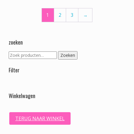
1
2
3
→
zoeken
Zoeken
Zoeken
naar:
Filter
Winkelwagen
TERUG NAAR WINKEL