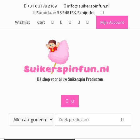
Ga
+31 6 3178 2169
info@suikerspinfun.nl
naar
Spoorlaan 58 5481SK Schijndel
de
Wishlist
Cart
Mijn Account
inhoud
Dé shop voor al uw Suikerspin Producten
0