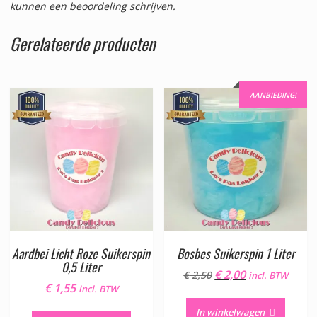
kunnen een beoordeling schrijven.
Gerelateerde producten
AANBIEDING!
Aardbei Licht Roze Suikerspin
Bosbes Suikerspin 1 Liter
0,5 Liter
Oorspronkelijke
Huidige
€
2,00
€
2,50
incl. BTW
€
1,55
prijs
prijs
incl. BTW
was:
is:
In winkelwagen