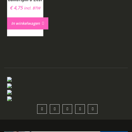
€
4,75
incl. BTW
In winkelwagen