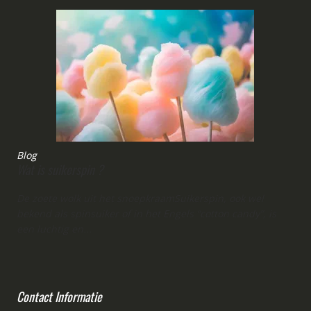
Blog
Wat is suikerspin ?
De zoete wolk uit het snoepkraamSuikerspin, ook wel
bekend als spinsuiker of in het Engels “cotton candy”, is
een luchtig en...
Contact Informatie