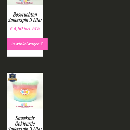
Bosvruchten
Suikerspin 3 Liter
€
4,50
incl. BTW
In winkelwagen
Smaakmix
Gekleurde
Suikerspin 3 Liter