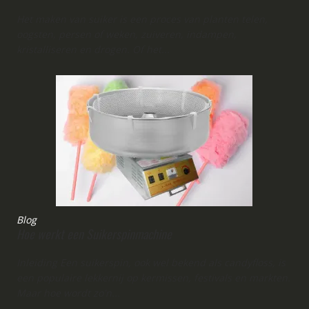
Het maken van suiker is een proces van planten telen,
oogsten, persen of weken, zuiveren, indampen,
kristalliseren en drogen. Of het...
Blog
Hoe werkt een Suikerspinmachine
Inleiding Een suikerspin, ook wel bekend als candyfloss, is
een populaire lekkernij op kermissen, festivals en markten.
Maar hoe wordt zo'n...