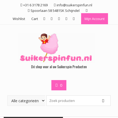
Ga
+31 6 3178 2169
info@suikerspinfun.nl
naar
Spoorlaan 58 5481SK Schijndel
de
Wishlist
Cart
Mijn Account
inhoud
Dé shop voor al uw Suikerspin Producten
0