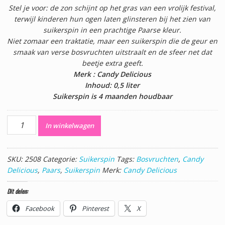
Stel je voor: de zon schijnt op het gras van een vrolijk festival,
terwijl kinderen hun ogen laten glinsteren bij het zien van
suikerspin in een prachtige Paarse kleur.
Niet zomaar een traktatie, maar een suikerspin die de geur en
smaak van verse bosvruchten uitstraalt en de sfeer net dat
beetje extra geeft.
Merk : Candy Delicious
Inhoud: 0,5 liter
Suikerspin is 4 maanden houdbaar
Bosvruchten
In winkelwagen
Suikerspin
0,5
Liter
SKU:
2508
Categorie:
Suikerspin
Tags:
Bosvruchten
,
Candy
aantal
Delicious
,
Paars
,
Suikerspin
Merk:
Candy Delicious
Dit delen:
Facebook
Pinterest
X