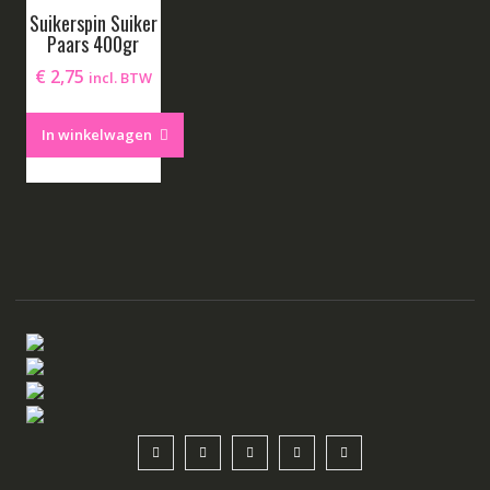
Suikerspin Suiker
Paars 400gr
€
2,75
incl. BTW
In winkelwagen