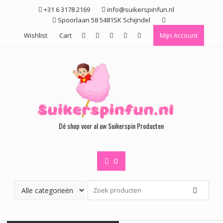
Ga
+31 6 3178 2169
info@suikerspinfun.nl
naar
Spoorlaan 58 5481SK Schijndel
de
Wishlist
Cart
Mijn Account
inhoud
Dé shop voor al uw Suikerspin Producten
0