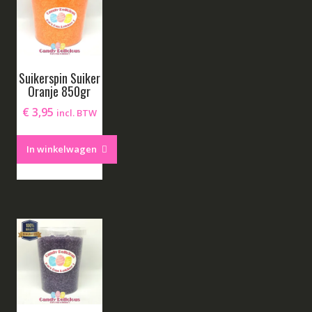
Suikerspin Suiker
Oranje 850gr
€
3,95
incl. BTW
In winkelwagen