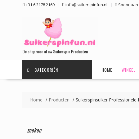
Ga
+31 6 3178 2169
info@suikerspinfun.nl
Spoorlaan 
naar
de
inhoud
Dé shop voor al uw Suikerspin Producten
CATEGORIËN
HOME
WINKEL
Home
Producten
Suikerspinsuiker Professionele 
zoeken