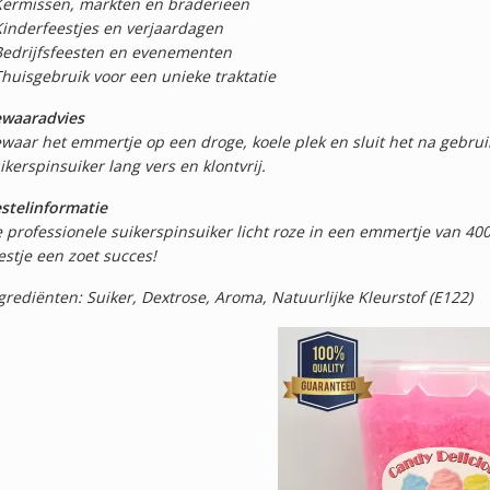
Kermissen, markten en braderieën
Kinderfeestjes en verjaardagen
Bedrijfsfeesten en evenementen
Thuisgebruik voor een unieke traktatie
waaradvies
waar het emmertje op een droge, koele plek en sluit het na gebruik
ikerspinsuiker lang vers en klontvrij.
stelinformatie
 professionele suikerspinsuiker licht roze in een emmertje van 400
estje een zoet succes!
grediënten: Suiker, Dextrose, Aroma, Natuurlijke Kleurstof (E122)