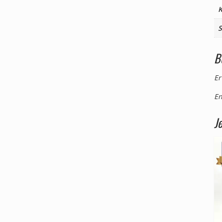
K
B
Er
En
J