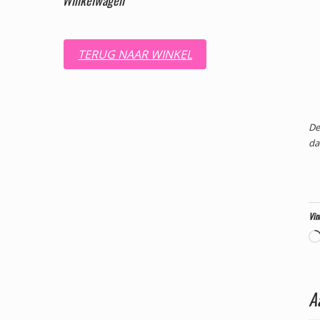
TERUG NAAR WINKEL
De
da
Vin
A