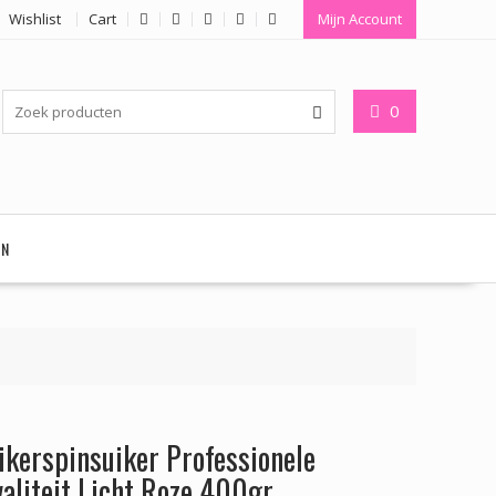
Wishlist
Cart
Mijn Account
0
EN
ikerspinsuiker Professionele
aliteit Licht Roze 400gr