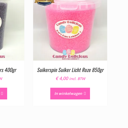
ars 400gr
Suikerspin Suiker Licht Roze 850gr
€
4,00
TW
incl. BTW
In winkelwagen