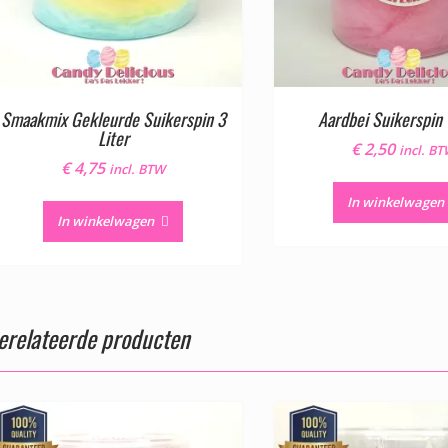
Smaakmix Gekleurde Suikerspin 3
Aardbei Suikerspin 
Liter
€
2,50
incl. B
€
4,75
incl. BTW
In winkelwagen
In winkelwagen
erelateerde producten