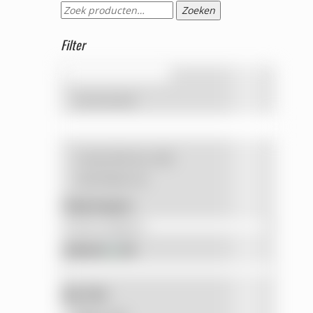
Zoeken
Zoeken
naar:
Filter
Op voorraad
Candy Delicious
(85)
Gold Medal
(4)
Productcategorie
Zoekwoord
Kleur Filter