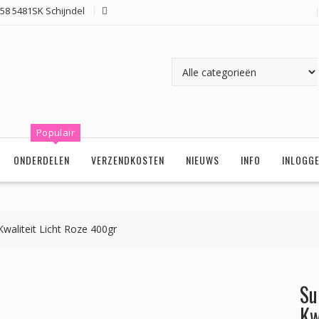
58 5481SK Schijndel
Populair
ONDERDELEN
VERZENDKOSTEN
NIEUWS
INFO
INLOGG
Kwaliteit Licht Roze 400gr
Su
Kw