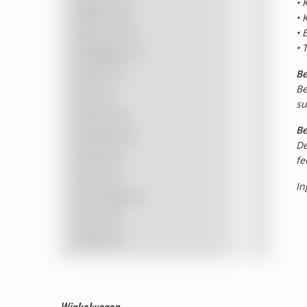
• 
Bosbes
(18)
• 
Bosvrucht
(9)
• 
• 
Bubblegum
(1)
Citroen
(1)
Be
Be
Drop
(2)
su
Druiven
(3)
Be
Framboos
(2)
De
Kaneel
(2)
fe
Kersen
(1)
In
Pina Colada
(1)
Sinas
(15)
Vanille
(2)
Winkelwagen