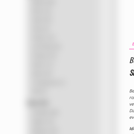
Blauw
(20)
Bruin
(3)
Geel
(16)
Grijs
(2)
Groen
(12)
B
Licht Roze
(6)
Oranje
(15)
B
Paars
(11)
S
Roze
(27)
Transparant
(1)
Be
Wit
(2)
ro
Smaak Filter
ve
Da
Aardbei
(26)
ev
Appel
(12)
Id
Banaan
(15)