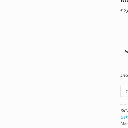
€
2,
I
Slec
Suik
Prof
Kwal
Lich
SKU
Roz
Gek
400
Mer
aant