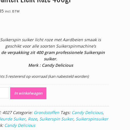
85
incl. BTW
Suikerspin suiker licht roze met Aardbeien smaak is
geschikt voor alle soorten Suikerspinmachine’s
n de verpakking zit 400 gram professionele Suikerspin
suiker.
Merk : Candy Delicious
hts 5 resterend op voorraad (kan nabesteld worden)
erspinsuiker
In winkelwagen
essionele
iteit
t
:
4027
Categorie:
Grondstoffen
Tags:
Candy Delicious
,
e
leurde Suiker
,
Roze
,
Suikerspin Suiker
,
Suikerspinsuiker
gr
k:
Candy Delicious
al