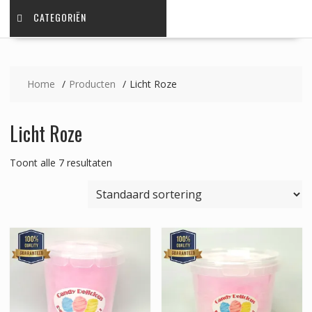
CATEGORIËN
Home
Producten
Licht Roze
Licht Roze
Toont alle 7 resultaten