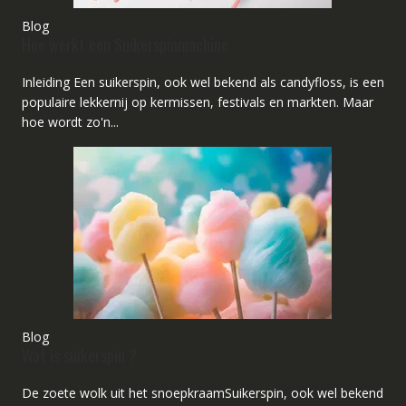
Blog
Hoe werkt een Suikerspinmachine
Inleiding Een suikerspin, ook wel bekend als candyfloss, is een
populaire lekkernij op kermissen, festivals en markten. Maar
hoe wordt zo'n...
Blog
Wat is suikerspin ?
De zoete wolk uit het snoepkraamSuikerspin, ook wel bekend