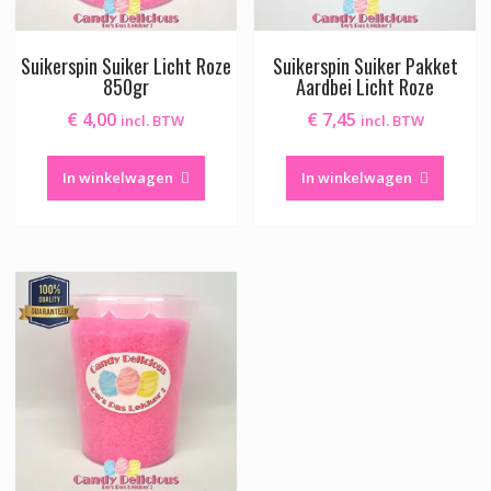
Suikerspin Suiker Licht Roze
Suikerspin Suiker Pakket
850gr
Aardbei Licht Roze
€
4,00
€
7,45
incl. BTW
incl. BTW
In winkelwagen
In winkelwagen