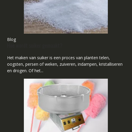
Blog
Hoe wordt suiker gemaakt?
Het maken van suiker is een proces van planten telen,
oogsten, persen of weken, zuiveren, indampen, kristalliseren
en drogen. Of het...