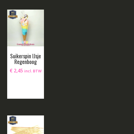
Suikerspin IJsje
Regenboog
€
2,45
incl. BTW
Lees verder