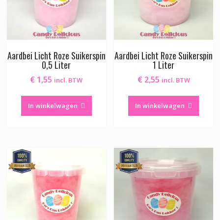
Aardbei Licht Roze Suikerspin
Aardbei Licht Roze Suikerspin
0,5 Liter
1 Liter
€
1,55
€
2,55
incl. BTW
incl. BTW
In winkelwagen
In winkelwagen