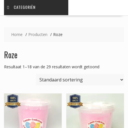
CATEGORIËN
Home
Producten
Roze
Roze
Resultaat 1–18 van de 29 resultaten wordt getoond