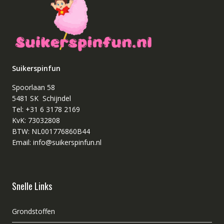
Suikerspinfun
Spoorlaan 58
5481 SK Schijndel
Tel: +31 6 3178 2169
KvK: 73032808
BTW: NL001776860B44
Email: info@suikerspinfun.nl
Snelle Links
Grondstoffen