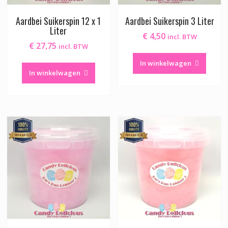
Aardbei Suikerspin 12 x 1
Aardbei Suikerspin 3 Liter
Liter
€
4,50
incl. BTW
€
27,75
incl. BTW
In winkelwagen
In winkelwagen