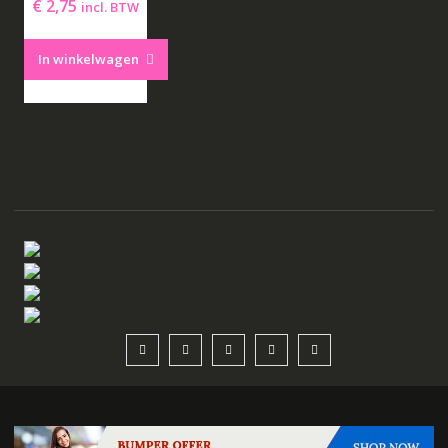
€
2,75
incl. BTW
In winkelwagen