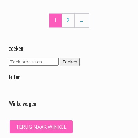
1
2
→
zoeken
Zoeken
Zoeken
naar:
Filter
Winkelwagen
TERUG NAAR WINKEL