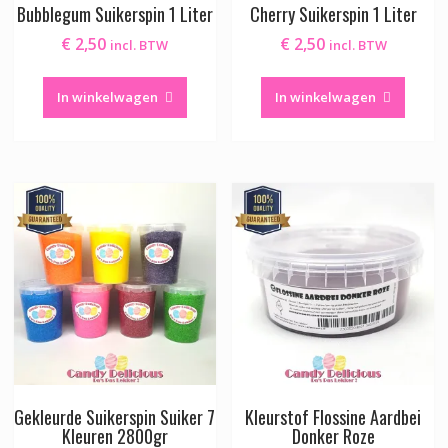
Bubblegum Suikerspin 1 Liter
Cherry Suikerspin 1 Liter
€
2,50
€
2,50
incl. BTW
incl. BTW
In winkelwagen
In winkelwagen
Gekleurde Suikerspin Suiker 7
Kleurstof Flossine Aardbei
Kleuren 2800gr
Donker Roze