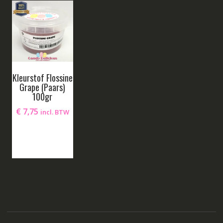
Kleurstof Flossine
Grape (Paars)
100gr
€
7,75
incl. BTW
Lees verder