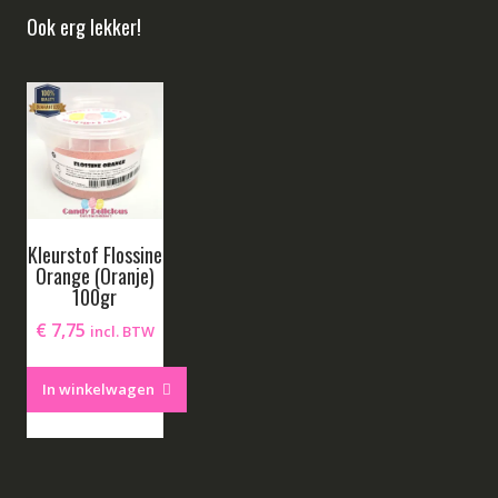
Ook erg lekker!
Kleurstof Flossine
Orange (Oranje)
100gr
€
7,75
incl. BTW
In winkelwagen