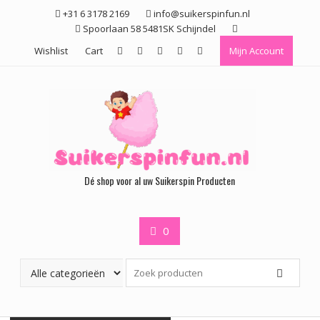
Ga
+31 6 3178 2169
info@suikerspinfun.nl
naar
Spoorlaan 58 5481SK Schijndel
de
Wishlist
Cart
Mijn Account
inhoud
Dé shop voor al uw Suikerspin Producten
0