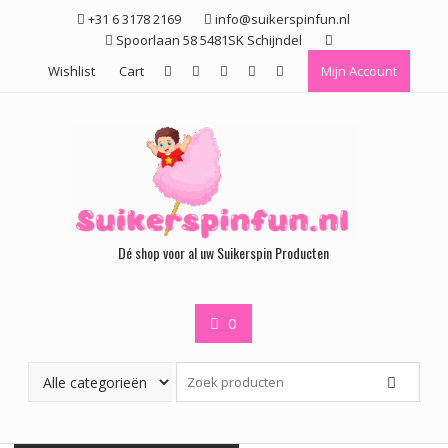
Ga
+31 6 3178 2169
info@suikerspinfun.nl
naar
Spoorlaan 58 5481SK Schijndel
de
Wishlist
Cart
Mijn Account
inhoud
Dé shop voor al uw Suikerspin Producten
0