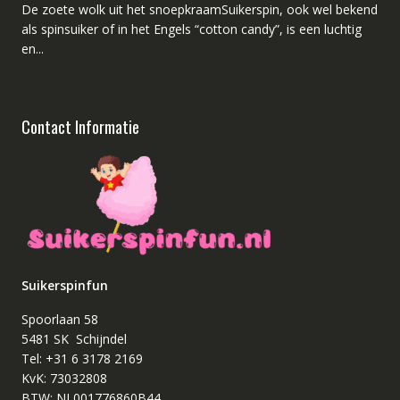
De zoete wolk uit het snoepkraamSuikerspin, ook wel bekend
als spinsuiker of in het Engels “cotton candy”, is een luchtig
en...
Contact Informatie
Suikerspinfun
Spoorlaan 58
5481 SK Schijndel
Tel: +31 6 3178 2169
KvK: 73032808
BTW: NL001776860B44