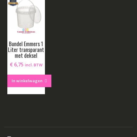
Bundel Emmers 1
Liter transparant
met deksel
€
6,75
incl. BTW
In winkelwagen