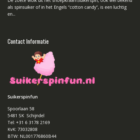
De zoete wolk uit het snoepkraamSuikerspin, ook wel bekend
als spinsuiker of in het Engels “cotton candy”, is een luchtig
en...
Contact Informatie
Suikerspinfun
Spoorlaan 58
5481 SK Schijndel
Tel: +31 6 3178 2169
KvK: 73032808
BTW: NL001776860B44