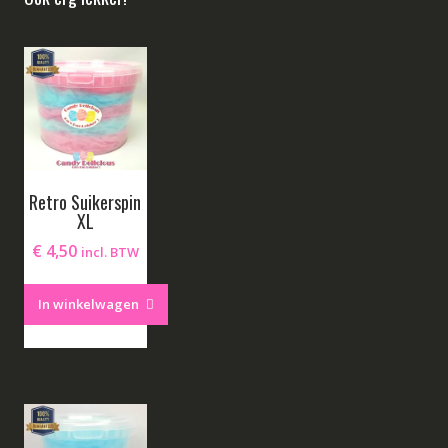
Retro Suikerspin
XL
€
4,50
incl. BTW
In winkelwagen